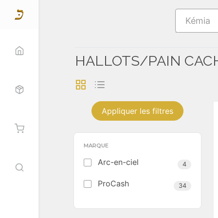
Kémia
 PANIER
HALLOTS/PAIN CA
duits
MARQUE
Arc-en-ciel
4
ProCash
34