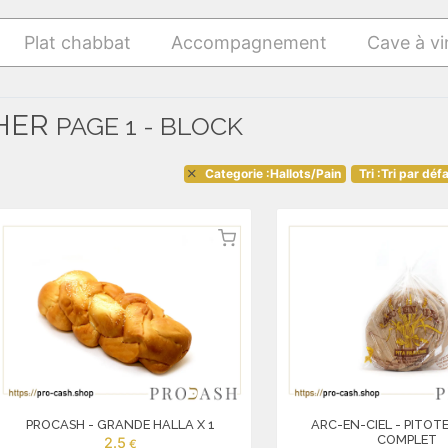
Plat chabbat
Accompagnement
Cave à vi
CHER
PAGE 1 - BLOCK
Categorie :Hallots/Pain
Tri :Tri par déf
PROCASH - GRANDE HALLA X 1
ARC-EN-CIEL - PITOT
COMPLET
2.5