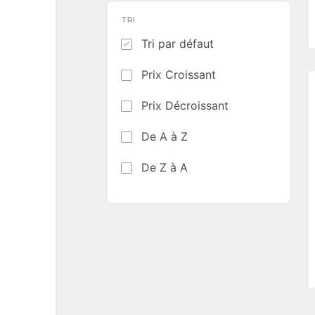
TRI
Tri par défaut
Prix Croissant
Prix Décroissant
De A à Z
De Z à A