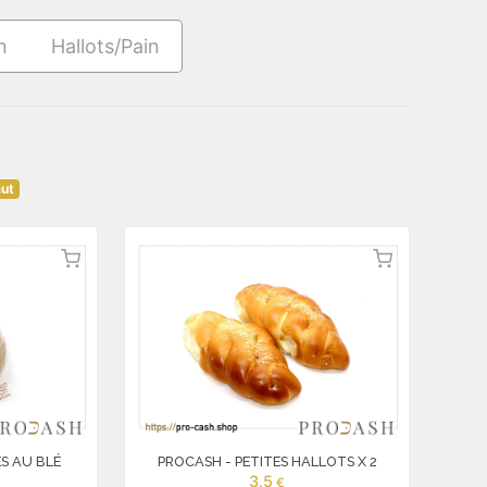
n
Hallots/Pain
aut
ES AU BLÉ
PROCASH - PETITES HALLOTS X 2
3.5